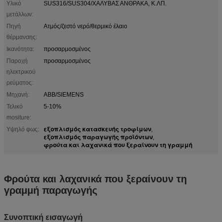
Υλικό
SUS316/SUS304/ΧΑΛΥΒΑΣ ΑΝΘΡΑΚΑ, Κ.ΛΠ.
μετάλλων:
Πηγή
Ατμός/ζεστό νερό/θερμικό έλαιο
θέρμανσης:
Ικανότητα:
προσαρμοσμένος
Παροχή
προσαρμοσμένος
ηλεκτρικού
ρεύματος:
Μηχανή:
ABB/SIEMENS
Τελικό
5-10%
mositure:
εξοπλισμός κατασκευής τροφίμων
Υψηλό φως:
,
εξοπλισμός παραγωγής προϊόντων
,
φρούτα και λαχανικά που ξεραίνουν τη γραμμή
Φρούτα και λαχανικά που ξεραίνουν τη
γραμμή παραγωγής
Συνοπτική εισαγωγή