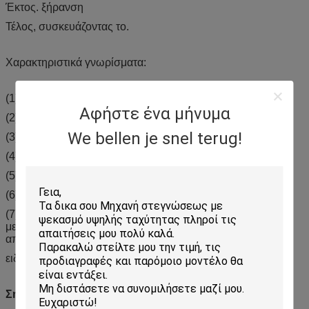
Έκτος. ξήρανση
Τέλος, συσκευάζοντας το.
Χαρακτηριστικά γνωρίσματα:
(1) απλή λειτουργία,
Αφήστε ένα μήνυμα
(2) λογική δομή,
We bellen je snel terug!
(3) κατάλληλη συντήρηση,
(4) ρύθμιση ταχύτητας
(5) ευρεία εφαρμογή,
(6) ελεύθερος συνδυασμός θερμοκρασίας και
(7) αντικαθιστώντας τη βαριά χειρωνακτική εργασία,
μειώνοντας το κόστος παραγωγής και βελτιώνοντας την
αποδοτικότητα παραγωγής
ειδική συσκευή Α (8) του υψηλότερου αυτόματου βαθμού
Σημειώσεις: