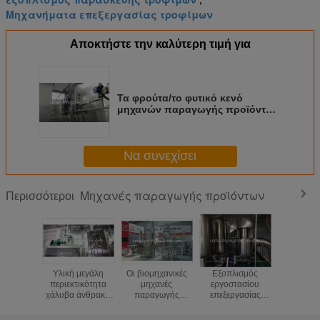
Μηχανήματα επεξεργασίας τροφίμων
Αποκτήστε την καλύτερη τιμή για
Τα φρούτα/το φυτικό κενό
μηχανών παραγωγής προϊόντων
ξηρότερο
Να συνεχίσει
Μηχανές παραγωγής προϊόντων
Περισσότεροι
Υλική μεγάλη
Οι βιομηχανικές
Εξοπλισμός
SUS316 μ
περιεκτικότητα
μηχανές
εργοστασίου
χημικών ο
χάλυβα άνθρακα
παραγωγής
επεξεργασίας
παραγ
μηχανών
προϊόντων για
τροφίμων σκονών
προϊόν
παραγωγής
WDG ποτίζουν
αυγών για//
εξοπλι