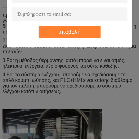
1.This το είδος εγκαταστάσεων γίνεται βασισμένο στο
προσαρμοσμένο σχέδιο. Όχι σε όλα τα χαρακτηριστικά
γνωρίσματα παρέχονται όλα τα σχέδια. Οι πραγματικές
διαμορφώσεις πρέπει να γίνουν σύμφωνα με τις συμβάσεις ή
υποβολή
τις συμφωνίες υπογεγραμμένες.
2.The το υλικό για την κατασκευή της μηχανής μπορεί να
είναι AISI304, 316L και ούτω καθεξής. Εξαρτάται με το αίτημα
πελατών.
3.For η μέθοδος θέρμανσης, αυτό μπορεί να είναι ατμός,
ηλεκτρική ενέργεια, αέριο-φούρνος και ούτω καθεξής.
4.For το σύστημα ελέγχου, μπορούμε να σχεδιάσουμε το
απλό κουμπί ώθησης, και PLC+HMI είναι επίσης διαθέσιμο
για τον πελάτη, μπορούμε να σχεδιάσουμε το σύστημα
ελέγχου κατόπιν αιτήσεως.