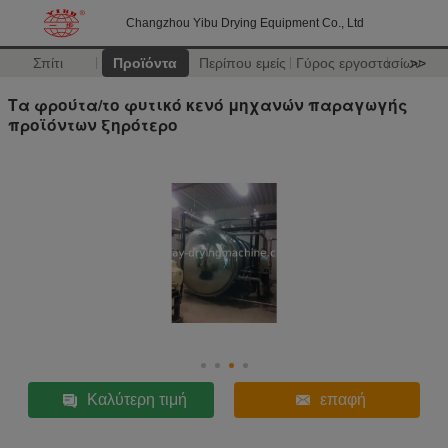
Changzhou Yibu Drying Equipment Co., Ltd
Σπίτι
Προϊόντα
Περίπου εμείς
Γύρος εργοστασίων
>>
Τα φρούτα/το φυτικό κενό μηχανών παραγωγής
προϊόντων ξηρότερο
Καλύτερη τιμή
επαφή