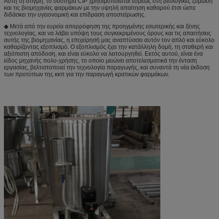
Αυτή τη στιγμή, το σύστημα CIP χρησιμοποιείται ευρέως στη βιολογικές ζύμωση
και τις βιομηχανίες φαρμάκων με την υψηλή απαίτηση καθαρού έτσι ώστε
διδάσκει την υγειονομική και επίδραση αποστείρωσης.
◆ Μετά από την ευρεία απορρόφηση της προηγμένης εσωτερικής και ξένης
τεχνολογίας, και να λάβει υπόψη τους συγκεκριμένους όρους και τις απαιτήσεις
αυτής της βιομηχανίας, η επιχείρησή μας αναπτύσσει αυτόν τον απλό και εύκολο
καθαρίζοντας εξοπλισμό. Ο εξοπλισμός έχει την κατάλληλη δομή, τη σταθερή και
αξιόπιστη απόδοση, και είναι εύκολο να λειτουργηθεί. Εκτός αυτού, είναι ένα
είδος μηχανής πολυ-χρήσης, το οποίο μειώνει αποτελεσματικά την ένταση
εργασίας, βελτιστοποιεί την τεχνολογία παραγωγής, και συναντά τη νέα έκδοση
των προτύπων της κκπ για την παραγωγή κρατικών φαρμάκων.