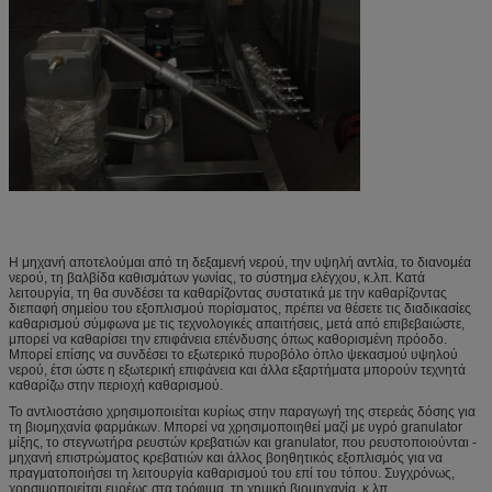
Η μηχανή αποτελούμαι από τη δεξαμενή νερού, την υψηλή αντλία, το διανομέα
νερού, τη βαλβίδα καθισμάτων γωνίας, το σύστημα ελέγχου, κ.λπ. Κατά
λειτουργία, τη θα συνδέσει τα καθαρίζοντας συστατικά με την καθαρίζοντας
διεπαφή σημείου του εξοπλισμού πορίσματος, πρέπει να θέσετε τις διαδικασίες
καθαρισμού σύμφωνα με τις τεχνολογικές απαιτήσεις, μετά από επιβεβαιώστε,
μπορεί να καθαρίσει την επιφάνεια επένδυσης όπως καθορισμένη πρόοδο.
Μπορεί επίσης να συνδέσει το εξωτερικό πυροβόλο όπλο ψεκασμού υψηλού
νερού, έτσι ώστε η εξωτερική επιφάνεια και άλλα εξαρτήματα μπορούν τεχνητά
καθαρίζω στην περιοχή καθαρισμού.
Το αντλιοστάσιο χρησιμοποιείται κυρίως στην παραγωγή της στερεάς δόσης για
τη βιομηχανία φαρμάκων. Μπορεί να χρησιμοποιηθεί μαζί με υγρό granulator
μίξης, το στεγνωτήρα ρευστών κρεβατιών και granulator, που ρευστοποιούνται -
μηχανή επιστρώματος κρεβατιών και άλλος βοηθητικός εξοπλισμός για να
πραγματοποιήσει τη λειτουργία καθαρισμού του επί του τόπου. Συγχρόνως,
χρησιμοποιείται ευρέως στα τρόφιμα, τη χημική βιομηχανία, κ.λπ.