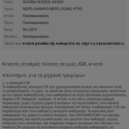
Υλικό:
SUS304 SUS316, ΚΑΊΣΙΟ
Υγρού:
ΝΕΡΌ, ΚΑΘΑΡΟ ΝΕΡΌ, ΟΞΙΝΟ ΥΓΡΟ
αντλία:
Προσαρμοσμένη
Τόμος:
Προσαρμοσμένη
Temp:
50-120℃
Μέγεθος:
Προσαρμοσμένη
κινητή μονάδα cip
καθαρίστε σε ισχύ τις εγκαταστάσεις
Υψηλό φως:
,
Κινητός σταθμός πλύσης σειράς JQX, κινητό
πλυντήριο, για τη μηχανή τροφίμων
1, η εισαγωγή CIP:
Το καθαρίζοντας σύστημα CIP έχει χρησιμοποιηθεί ευρέως στο κανονικό ποτό,
το γαλακτοκομείο, το χυμό, το κρασί και άλλη επιχείρηση παραγωγής προϊόντων
με τον υψηλό καθαρίζοντας (που καθαρίζουν σε ισχύ) εξοπλισμό μηχανοποίησης
degree.CIP (δεξαμενή. Σωλήνας. Η αντλία, κ.λπ.) και η ολόκληρη γραμμή
παραγωγής χωρίς τεχνητό χώρια ή ανοίγουν την προϋπόθεση, στον κλειστό
καθαρισμό κυκλοφορίας βρόχων. Απολύμανση επί τόπου ή καθαρισμός CIP, για
παράδειγμα πάλι στον καθαρό ή αυτόματο καθαρισμό. Τα κανονικά μέσα
καθαρισμού όχι χώρια ή η κινητή συσκευή, που ΧΡΗΣΙΜΟΠΟΙΕΙ την υψηλής
θερμοκρασίας και υψηλή συγκέντρωση του ρευστού που καθαρίζει, ισχυρή
επίδραση στον εξοπλισμό, και επιφάνεια επαφών τροφίμων στο πλύσιμο του
method.CIP μπορούν να εγγυηθούν ορισμένη επίδραση καθαρισμού, να