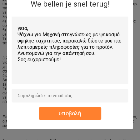
We bellen je snel terug!
απολύμανσης, να εγγυηθεί τις απαιτήσεις υγείας, είναι χρήσιμος να βελτιώσει την
ποιότητα των προϊόντων.
3) για να καθαρίσετε το δρόμο, μπορέστε καλύψεις εργαστηρίων μια περιοχή
λιγότεροι.
4) το απορρυπαντικό μπορεί να είναι ανακυκλωμένη, υψηλή χρησιμοποίηση, να
συγκρίνει επίσης εκτός από τον ατμό και το νερό.
5) λιγότερος που φορά τα μέρη, η ζωή υπηρεσιών εξοπλισμού είναι μακρύς.
6) είναι κατάλληλος για το μεγάλο, μέσο και μικρό καθαρισμό εξοπλισμού.
7) ο καθαρισμός μπορεί να πραγματοποιήσει την αυτοματοποίηση και
τυποποιημένος.
3.2, ο σκοπός και τα χαρακτηριστικά αυτού του εξοπλισμού χρησιμοποιούνται
για το μεγάλο και μέσου μεγέθους συγκεντρωμένο γαλακτοκομείο έλεγχο. Το
χαρακτηριστικό του είναι όξινη δεξαμενή, η αλκαλική δεξαμενή ποτού και η
σαφής δεξαμενή νερού αντίστοιχα από τον ανεξάρτητο τριών τοποθετούν σε
δεξαμενή, αποκαλούμενος επιτόπιος καθαρίζοντας εξοπλισμός δεξαμενών.
Αυτός ο εξοπλισμός έχει τα ακόλουθα χαρακτηριστικά γνωρίσματα:
1) με έναν διανομέα για τον πολλαπλάσιο καθαρισμό, αντίστοιχα.
2) έχει τον εξοπλισμό επιστροφής σωληνώσεων, το λοσιόν μπορεί να
ανακυκλωθεί, εκτός από ένα λοσιόν, και την καλή υγιεινή.
3) το μέγεθος δεξαμενών αποθήκευσης, τρόπος ελέγχου μπορεί να τεθεί
σύμφωνα με τις απαιτήσεις χρηστών.
υποβολή
Επιλεγμένος σύμφωνα με τη τεχνολογική διαδικασία: ο ενιαίος τύπος δεξαμενών,
διπλάσιο τοποθετεί σε δεξαμενή τον τύπο, χωριστή επιλογή typeasol σωμάτων:
ευφυής και χειρωνακτικός