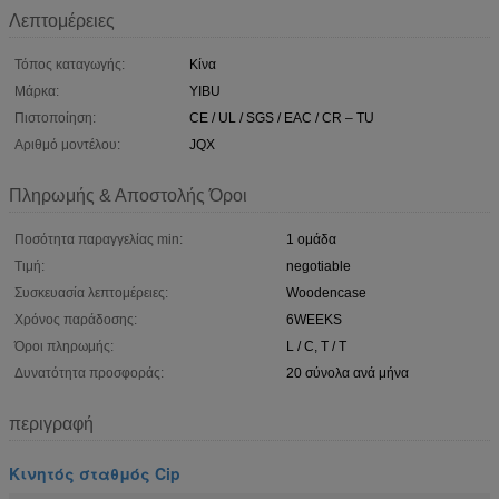
Λεπτομέρειες
Τόπος καταγωγής:
Κίνα
Μάρκα:
YIBU
Πιστοποίηση:
CE / UL / SGS / EAC / CR – TU
Αριθμό μοντέλου:
JQX
Πληρωμής & Αποστολής Όροι
Ποσότητα παραγγελίας min:
1 ομάδα
Τιμή:
negotiable
Συσκευασία λεπτομέρειες:
Woodencase
Χρόνος παράδοσης:
6WEEKS
Όροι πληρωμής:
L / C, T / T
Δυνατότητα προσφοράς:
20 σύνολα ανά μήνα
περιγραφή
Κινητός σταθμός Cip