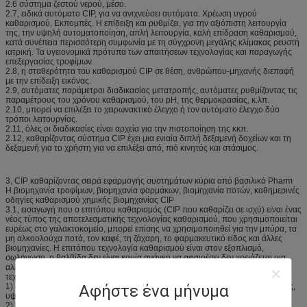
2.6 σύστημα ζεστού νερού, μέσο.
2.7, ειδικά αυτόματο CIP, για να ανιχνεύσει αυτόματα. Χρέωση υγρού
καθαρισμού. Εκπομπές. Η επίδειξη και ρυθμίζει, για την αξιόπιστη λειτουργία
της, την υψηλή αυτοματοποίηση, απλή λειτουργία, καλή επίδραση καθαρισμού,
κατά συνέπεια περισσότερη συμφωνία με τη σύγχρονη μεγάλης κλίμακας ρευστή
ιατρική. Τα υγειονομικά πρότυπα των απαιτήσεων τεχνολογίας και παραγωγής
επεξεργασίας τροφίμων.
2.8, η σταθερότητα του καθαρισμού CIP σε θέση, ανθρώπου-μηχανής διεπαφή
με την επίδειξη εικόνας.
2.9, αυτόματες παράμετροι διαδικασίας μετατροπής, αυτόματες ρυθμίζοντας τις
παραμέτρους του χρόνου καθαρισμού, του pH, της θερμοκρασίας, κ.λπ.
2.10, μπορεί να επιλέξει το χειρωνακτικό έλεγχο ή τον αυτόματο έλεγχο δύο
τρόποι λειτουργίας.
2.11, όλες οι διαδικασίες είναι αρχεία για την πιστοποίηση της κκπ.
2.12, καθαρίζοντας σύστημα CIP έχει μια ενιαία διπλή δεξαμενή δοχείων και τη
δεξαμενή για το χρήστη για να επιλέξει από, πιό κινητός και στάσιμος.
3, CIP καθαρίζοντας σειρά εφαρμογής συστημάτων κύρια από βασιλικό Pharm
Η βιομηχανία τροφίμων, βιομηχανία φαρμάκων, βιομηχανία ποτών, καθημερινές
οδηγίες καθαρισμού χημικής βιομηχανίας CIP
3.1, εισαγωγή που ο επιτόπου καθαρισμός (CIP που καθαρίζει σε ισχύ) είναι ένας
νέος τύπος της αποτελεσματικής τεχνολογίας καθαρισμού, που χρησιμοποιείται
ευρέως στο γαλακτοκομείο, μπορεί επίσης να χρησιμοποιηθεί για την μπύρα, τα
μη αλκοολούχα ποτά, τον καφέ, τη ζάχαρη, το φαρμακευτικό είδος και άλλες
βιομηχανίες. Η επιτόπου τεχνολογία καθαρισμού είναι στον εξοπλισμό,
σωλήνωση, η βαλβίδα δεν είναι καμία ανάγκη να αφαιρέσει δεν χρειάζεται μια
αλλαγή των περιστάσεων, ο εξοπλισμός είναι σε ισχύ για τον καθαρισμό μιας
τεχνολογίας, έχει τα ακόλουθα χαρακτηριστικά γνωρίσματα:
Αφήστε ένα μήνυμα
1) στην καθαρή, απλή λειτουργία, ασφάλεια εργασίας, χαμηλή ένταση εργασίας,
υψηλή αποδοτικότητα εργασίας.
2) καθαρίστε λεπτομερώς, και μπορεί επίσης να επιτύχει τη αποστείρωση