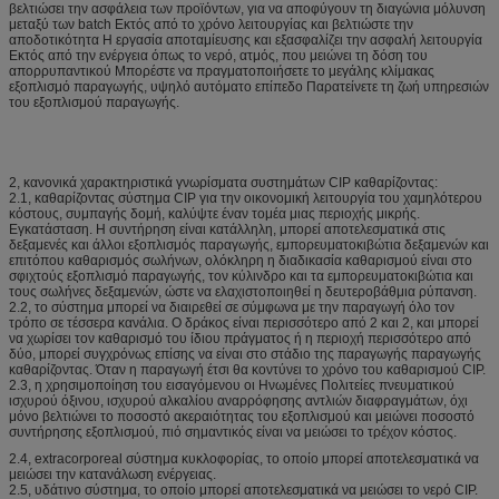
βελτιώσει την ασφάλεια των προϊόντων, για να αποφύγουν τη διαγώνια μόλυνση
μεταξύ των batch Εκτός από το χρόνο λειτουργίας και βελτιώστε την
αποδοτικότητα Η εργασία αποταμίευσης και εξασφαλίζει την ασφαλή λειτουργία
Εκτός από την ενέργεια όπως το νερό, ατμός, που μειώνει τη δόση του
απορρυπαντικού Μπορέστε να πραγματοποιήσετε το μεγάλης κλίμακας
εξοπλισμό παραγωγής, υψηλό αυτόματο επίπεδο Παρατείνετε τη ζωή υπηρεσιών
του εξοπλισμού παραγωγής.
2, κανονικά χαρακτηριστικά γνωρίσματα συστημάτων CIP καθαρίζοντας:
2.1, καθαρίζοντας σύστημα CIP για την οικονομική λειτουργία του χαμηλότερου
κόστους, συμπαγής δομή, καλύψτε έναν τομέα μιας περιοχής μικρής.
Εγκατάσταση. Η συντήρηση είναι κατάλληλη, μπορεί αποτελεσματικά στις
δεξαμενές και άλλοι εξοπλισμός παραγωγής, εμπορευματοκιβώτια δεξαμενών και
επιτόπου καθαρισμός σωλήνων, ολόκληρη η διαδικασία καθαρισμού είναι στο
σφιχτούς εξοπλισμό παραγωγής, τον κύλινδρο και τα εμπορευματοκιβώτια και
τους σωλήνες δεξαμενών, ώστε να ελαχιστοποιηθεί η δευτεροβάθμια ρύπανση.
2.2, το σύστημα μπορεί να διαιρεθεί σε σύμφωνα με την παραγωγή όλο τον
τρόπο σε τέσσερα κανάλια. Ο δράκος είναι περισσότερο από 2 και 2, και μπορεί
να χωρίσει τον καθαρισμό του ίδιου πράγματος ή η περιοχή περισσότερο από
δύο, μπορεί συγχρόνως επίσης να είναι στο στάδιο της παραγωγής παραγωγής
καθαρίζοντας. Όταν η παραγωγή έτσι θα κοντύνει το χρόνο του καθαρισμού CIP.
2.3, η χρησιμοποίηση του εισαγόμενου οι Ηνωμένες Πολιτείες πνευματικού
ισχυρού όξινου, ισχυρού αλκαλίου αναρρόφησης αντλιών διαφραγμάτων, όχι
μόνο βελτιώνει το ποσοστό ακεραιότητας του εξοπλισμού και μειώνει ποσοστό
συντήρησης εξοπλισμού, πιό σημαντικός είναι να μειώσει το τρέχον κόστος.
2.4, extracorporeal σύστημα κυκλοφορίας, το οποίο μπορεί αποτελεσματικά να
μειώσει την κατανάλωση ενέργειας.
2.5, υδάτινο σύστημα, το οποίο μπορεί αποτελεσματικά να μειώσει το νερό CIP.