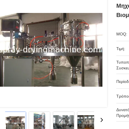
Μηχ
Βιο
MOQ:
Τιμή:
Τυποπ
Συσκευ
Περίο
Τρόπο
Δυνατ
Προμήθ