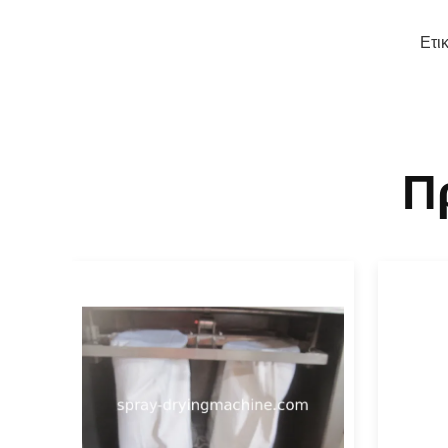
Ετι
Π