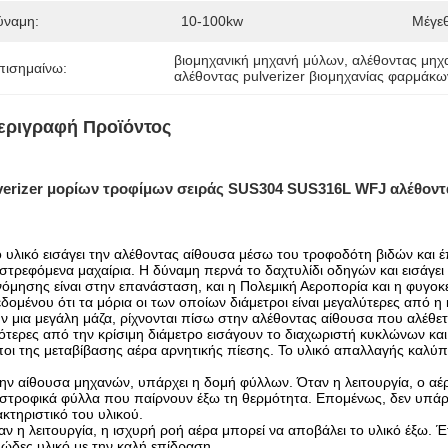
ύναμη:
10-100kw
Μέγε
βιομηχανική μηχανή μύλων
, 
αλέθοντας μηχ
πισημαίνω:
αλέθοντας pulverizer βιομηχανίας φαρμάκ
εριγραφή Προϊόντος
verizer μορίων τροφίμων σειράς SUS304 SUS316L WFJ αλέθοντ
 υλικό εισάγει την αλέθοντας αίθουσα μέσω του τροφοδότη βιδών και 
στρεφόμενα μαχαίρια. Η δύναμη περνά το δαχτυλίδι οδηγών και εισάγει
νόμησης είναι στην επανάσταση, και η Πολεμική Αεροπορία και η φυγο
δομένου ότι τα μόρια οι των οποίων διάμετροι είναι μεγαλύτερες από η
ν μια μεγάλη μάζα, ρίχνονται πίσω στην αλέθοντας αίθουσα που αλέθεται
ότερες από την κρίσιμη διάμετρο εισάγουν το διαχωριστή κυκλώνων κα
οι της μεταβίβασης αέρα αρνητικής πίεσης. Το υλικό απαλλαγής καλύπτ
ην αίθουσα μηχανών, υπάρχει η δομή φύλλων. Όταν η λειτουργία, ο αέ
στροφικά φύλλα που παίρνουν έξω τη θερμότητα. Επομένως, δεν υπάρχ
κτηριστικό του υλικού.
αν η λειτουργία, η ισχυρή ροή αέρα μπορεί να αποβάλει το υλικό έξω. Έ
ώδες υλικό με την καλή επίδραση.