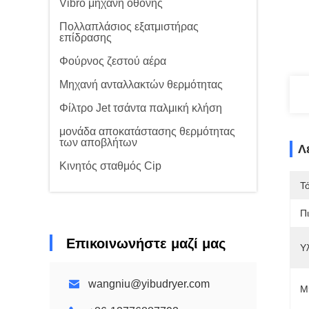
Vibro μηχανή οθόνης
Πολλαπλάσιος εξατμιστήρας
επίδρασης
Φούρνος ζεστού αέρα
Μηχανή ανταλλακτών θερμότητας
Φίλτρο Jet τσάντα παλμική κλήση
μονάδα αποκατάστασης θερμότητας
των αποβλήτων
Λ
Κινητός σταθμός Cip
Τ
Π
Επικοινωνήστε μαζί μας
Υ
wangniu@yibudryer.com
Μ