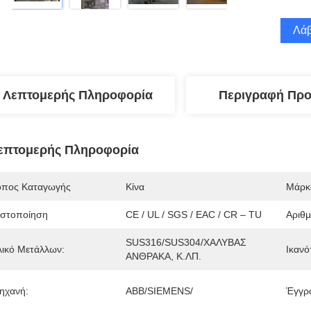
Λάβ
Λεπτομερής Πληροφορία
Περιγραφή Προ
επτομερής Πληροφορία
όπος Καταγωγής
Κίνα
Μάρκ
ιστοποίηση
CE / UL / SGS / EAC / CR – TU
Αριθ
SUS316/SUS304/ΧΑΛΥΒΑΣ 
λικό Μετάλλων:
Ικανό
ΑΝΘΡΑΚΑ, Κ.ΛΠ.
ηχανή:
ABB/SIEMENS/
Έγγρ