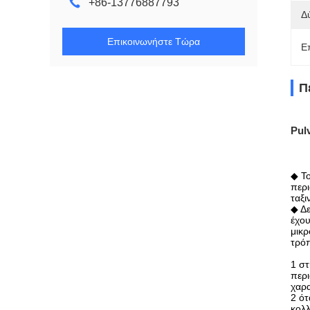
+86-13776887793
Δ
Επικοινωνήστε Τώρα
Ε
Π
Pul
◆ Το
περι
ταξι
◆ Δε
έχου
μικρ
τρόπ
1 στ
περι
χαρα
2 ότ
κολλ