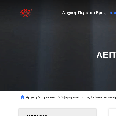
Αρχική
Περίπου Εμείς.
πρ
ΛΕΠ
Αρχική
>
προϊόντα
>
Υψηλή αλέθοντας Pulverizer επί
προϊόντα