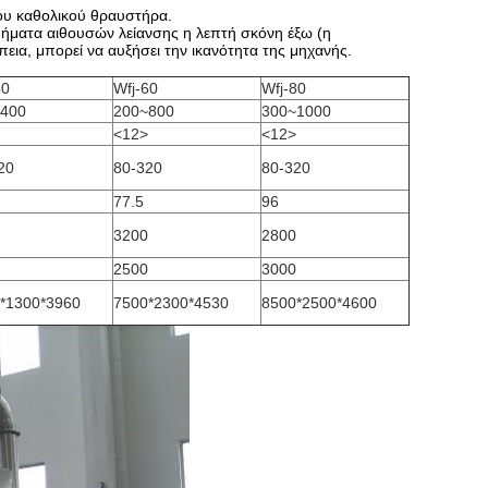
του καθολικού θραυστήρα.
πήματα αιθουσών λείανσης η λεπτή σκόνη έξω (η
εια, μπορεί να αυξήσει την ικανότητα της μηχανής.
30
Wfj-60
Wfj-80
400
200~800
300~1000
<12>
<12>
20
80-320
80-320
77.5
96
3200
2800
2500
3000
*1300*3960
7500*2300*4530
8500*2500*4600