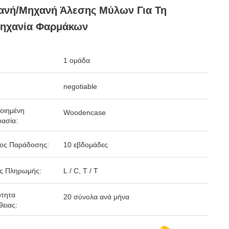
ανή/μηχανή Άλεσης Μύλων Για Τη
μηχανία Φαρμάκων
1 ομάδα
negotiable
οιημένη
Woodencase
ασία:
δος Παράδοσης:
10 εβδομάδες
ς Πληρωμής:
L / C, T / T
ότητα
20 σύνολα ανά μήνα
ειας: