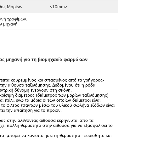
θος Μορίων:
<10mm>
ανή τροφίμων
, 
ων μηχανή
ας μηχανή για τη βιομηχανία φαρμάκων
έπειτα κουρεμμένος και σπασμένος από τα γρήγορος-
 την αίθουσα ταξινόμησης. Δεδομένου ότι η ρόδα
κεντρική δύναμη ενεργούν στη σκόνη.
 κρίσιμη διάμετρος (διάμετρος των μορίων ταξινόμησης)
 πάλι, ενώ τα μόρια οι των οποίων διάμετροι είναι
ι το φίλτρο τσαντών μέσω του υλικού σωλήνα εξόδων είναι
ει την απαίτηση για το προϊόν.
ρας στην αλέθοντας αίθουσα εκρήγνυται από τα
ει πολλή θερμότητα στην αίθουσα για να εξασφαλίσει το
τσι μπορεί να κονιοποιήσει τη θερμότητα - ευαίσθητο και