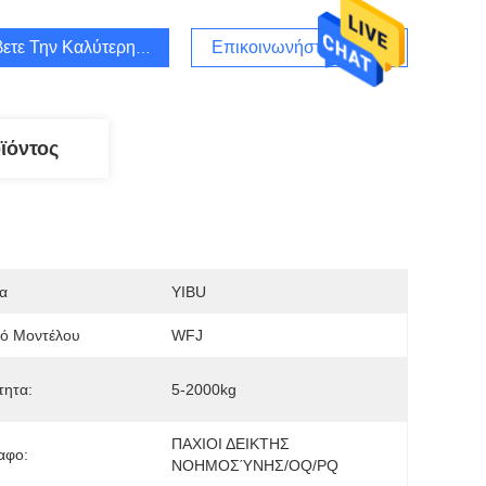
ετε Την Καλύτερη Τιμή
Επικοινωνήστε Μαζί Μας
ϊόντος
α
YIBU
μό Μοντέλου
WFJ
τητα:
5-2000kg
ΠΑΧΙΟΙ ΔΕΙΚΤΗΣ 
αφο:
ΝΟΗΜΟΣΎΝΗΣ/OQ/PQ