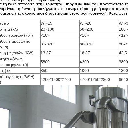
ια τη καλή απόδοση στη θερμότητα, μπορεί να είναι το υποκατάστατο 
ναμείνετε τη δύναμη τραβήγματος του ανεμιστήρα, η ροή αέρα στα χτυ
ομέρεια της σκόνης είναι διευθετήσιμη μέσω των κόσκινων). Κατά συνέπ
τυπο
Wfj-15
Wfj-20
Wfj-
ότητα (κλ)
20~100
50~200
100~
εθος τροφών (χιλ.)
<10>
<10>
<12>
εθος παραγωγής
80-320
80-320
80-3
έγμα)
αμη μηχανών (KW)
13.37
18.37
42.5
ύτητα αξόνων
5800
4200
3800
ριστροφή/λεπτό)
ος (κλ)
850
1000
1300
κό μέγεθος (L*W*H)
4200*1200*2700
4700*1250*2900
6640
)