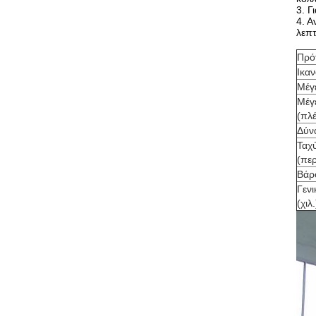
3. Γ
4. Α
λεπτ
Πρό
Ικαν
Μέγ
Μέγ
(πλ
Δύν
Ταχ
(πε
Βάρ
Γενι
(χιλ.