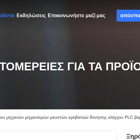
οϊόντα
Εκδηλώσεις
Επικοινωνήστε μαζί μας
απόσπ
ΤΟΜΈΡΕΙΕΣ ΓΙΑ ΤΑ ΠΡΟΪ
ίου μηχανών μηχανισμών ρευστών κρεβατιών δόνησης ελέγχου PLC β
Ξηρ