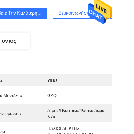
ετε Την Καλύτερη Τιμή
Επικοινωνήστε Μαζί Μας
ϊόντος
α
YIBU
μό Μοντέλου
GZQ
Ατμός/ηλεκτρικό/φυσικό Αέριο 
 Θέρμανσης:
Κ.λπ.
ΠΑΧΙΟΙ ΔΕΙΚΤΗΣ 
αφο: