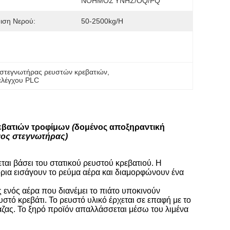
ΝΟΗΜΟΣΎΝΗΣ/OQ/PQ
ιση Νερού:
50-2500kg/h
 στεγνωτήρας ρευστών κρεβατιών
, 
ελέγχου PLC
εβατιών τροφίμων
(
δομένος αποξηραντική
νος στεγνωτήρας)
ται βάσει του στατικού ρευστού κρεβατιού. Η
όρια εισάγουν το ρεύμα αέρα και διαμορφώνουν ένα
ς ενός αέρα που διανέμει το πιάτο υποκινούν
υστό κρεβάτι. Το ρευστό υλικό έρχεται σε επαφή με το
άζας. Το ξηρό προϊόν απαλλάσσεται μέσω του λιμένα