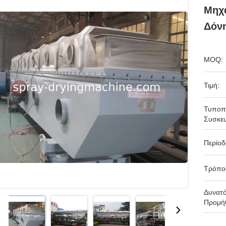
Μηχ
Δόν
MOQ:
Τιμή:
Τυποπ
Συσκευ
Περίο
Τρόπο
Δυνατ
Προμήθ