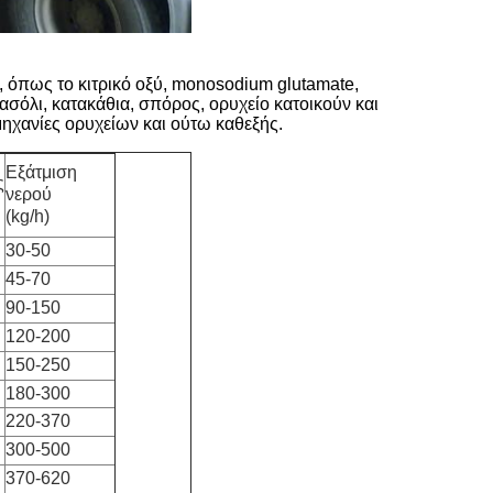
ν, όπως το κιτρικό οξύ, monosodium glutamate,
ασόλι, κατακάθια, σπόρος, ορυχείο κατοικούν και
ομηχανίες ορυχείων και ούτω καθεξής.
Εξάτμιση
ς
νερού
(kg/h)
30-50
45-70
90-150
120-200
150-250
180-300
220-370
300-500
370-620