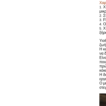
Χαρ
Χ
1.
μικ
Σ
2.
F
3.
Ο
4.
Χ
5.
ξήρ
Υιο
ζωή
Η κ
να 
Είν
που
πρώ
κόκ
Η δ
εργ
Ο μ
στε