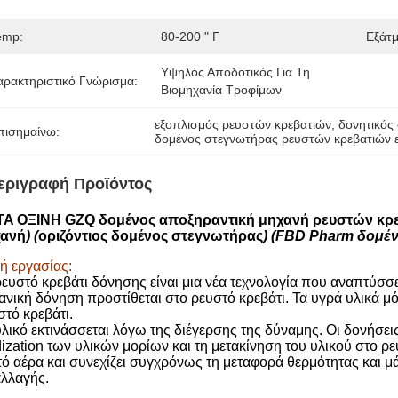
emp:
80-200 " Γ
Εξάτμ
Υψηλός Αποδοτικός Για Τη 
αρακτηριστικό Γνώρισμα:
Βιομηχανία Τροφίμων
εξοπλισμός ρευστών κρεβατιών
, 
δονητικός
πισημαίνω:
δομένος στεγνωτήρας ρευστών κρεβατιών 
εριγραφή Προϊόντος
A ΟΞΙΝΗ GZQ δομένος αποξηραντική μηχανή ρευστών κρ
χανή
) (
οριζόντιος δομένος στεγνωτήρας
) (FBD Pharm δομέ
ή εργασίας:
ρευστό κρεβάτι δόνησης είναι μια νέα τεχνολογία που αναπτύσσε
ανική δόνηση προστίθεται στο ρευστό κρεβάτι. Τα υγρά υλικά μ
στό κρεβάτι.
υλικό εκτινάσσεται λόγω της διέγερσης της δύναμης. Οι δονήσει
idization των υλικών μορίων και τη μετακίνηση του υλικού στο ρε
τό αέρα και συνεχίζει συγχρόνως τη μεταφορά θερμότητας και μ
λλαγής.