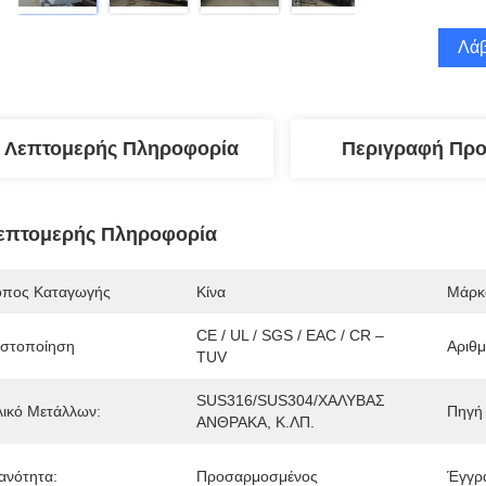
Λάβ
Λεπτομερής Πληροφορία
Περιγραφή Προ
επτομερής Πληροφορία
όπος Καταγωγής
Κίνα
Μάρκ
CE / UL / SGS / EAC / CR – 
ιστοποίηση
Αριθ
TUV
SUS316/SUS304/ΧΑΛΥΒΑΣ 
λικό Μετάλλων:
Πηγή
ΑΝΘΡΑΚΑ, Κ.ΛΠ.
κανότητα:
Προσαρμοσμένος
Έγγρ