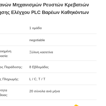
ανών Μηχανισμών Ρευστών Κρεβατιών
ησης Ελέγχου PLC Βαρέων Καθηκόντων
1 ομάδα
negotiable
οιημένη
Ξύλινη κασετίνα
ασία:
δος Παράδοσης:
8 Εβδομάδες
ς Πληρωμής:
L / C, T / T
ότητα
20 σύνολα ανά μήνα
ειας: