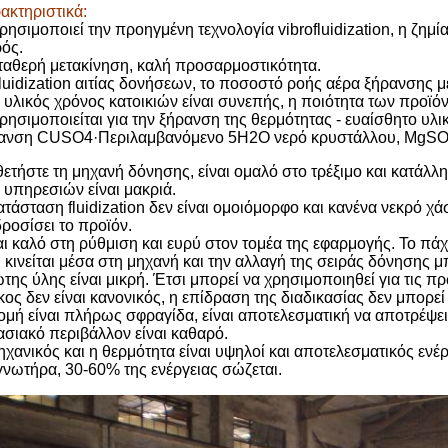
ακτηριστικά:
ρησιμοποιεί την προηγμένη τεχνολογία vibrofluidization, η ζημί
ρός.
ταθερή μετακίνηση, καλή προσαρμοστικότητα.
luidization αιτίας δονήσεων, το ποσοστό ροής αέρα ξήρανσης με
 υλικός χρόνος κατοικιών είναι συνεπής, η ποιότητα των προϊό
ρησιμοποιείται για την ξήρανση της θερμότητας - ευαίσθητο υλι
ανση CUSO4·Περιλαμβανόμενο 5H2O νερό κρυστάλλου, MgS
θετήστε τη μηχανή δόνησης, είναι ομαλό στο τρέξιμο και κατάλλ
 υπηρεσιών είναι μακριά.
ατάσταση fluidization δεν είναι ομοιόμορφο και κανένα νεκρό χ
δροσίσει το προϊόν.
αι καλό στη ρύθμιση και ευρύ στον τομέα της εφαρμογής. Το πά
 κινείται μέσα στη μηχανή και την αλλαγή της σειράς δόνησης μ
της ύλης είναι μικρή. Έτσι μπορεί να χρησιμοποιηθεί για τις 
κος δεν είναι κανονικός, η επίδραση της διαδικασίας δεν μπορεί
ομή είναι πλήρως σφραγίδα, είναι αποτελεσματική να αποτρέψ
ασιακό περιβάλλον είναι καθαρό.
ηχανικός και η θερμότητα είναι υψηλοί και αποτελεσματικός ενέργ
γνωτήρα, 30-60% της ενέργειας σώζεται.