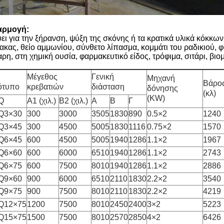
αρμογή:
ύει για την ξήρανση, ψύξη της σκόνης ή τα κρατικά υλικά κόκκω
ακας, θείο αμμωνίου, σύνθετο λίπασμα, κομμάτι του ραδικιού, φ
αρη, στη χημική ουσία, φαρμακευτικό είδος, τρόφιμα, σιτάρι, βι
Μέγεθος
Γενική
Μηχανή
Βάρο
ότυπο
κρεβατιών
διάσταση
δόνησης
(κλ)
(KW)
Q
Α1 (χιλ.)
B2 (χιλ.)
Α
Β
Γ
Q3×30
300
3000
3505
1830
890
0.5×2
1240
Q3×45
300
4500
5005
1830
1116
0.75×2
1570
Q6×45
600
4500
5005
1940
1286
1.1×2
1967
Q6×60
600
6000
6510
1940
1286
1.1×2
2743
Q6×75
600
7500
8010
1940
1286
1.1×2
2886
Q9×60
900
6000
6510
2110
1830
2.2×2
3540
Q9×75
900
7500
8010
2110
1830
2.2×2
4219
Q12×75
1200
7500
8010
2450
2400
3×2
5223
Q15×75
1500
7500
8010
2570
2850
4×2
6426