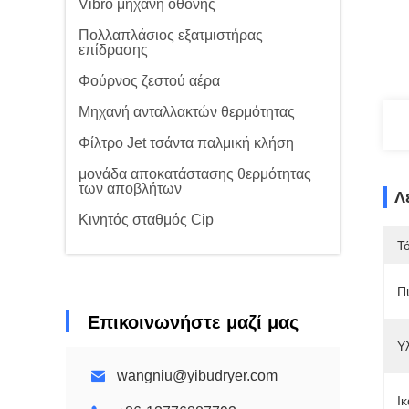
Vibro μηχανή οθόνης
Πολλαπλάσιος εξατμιστήρας
επίδρασης
Φούρνος ζεστού αέρα
Μηχανή ανταλλακτών θερμότητας
Φίλτρο Jet τσάντα παλμική κλήση
μονάδα αποκατάστασης θερμότητας
των αποβλήτων
Λ
Κινητός σταθμός Cip
Τ
Π
Επικοινωνήστε μαζί μας
Υ
wangniu@yibudryer.com
Ι