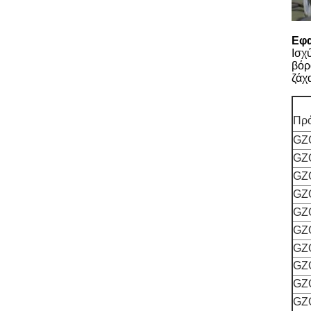
Εφ
Ισχ
βόρ
ζάχ
Πρ
GZ
GZ
GZ
GZ
GZ
GZ
GZ
GZ
GZ
GZ