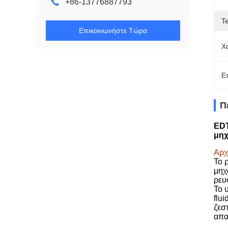
+86-13776887793
T
Επικοινωνήστε Τώρα
Χ
Ε
Π
EDT
μη
Αρχ
Το 
μηχ
ρευ
Το 
flu
ζεσ
απα