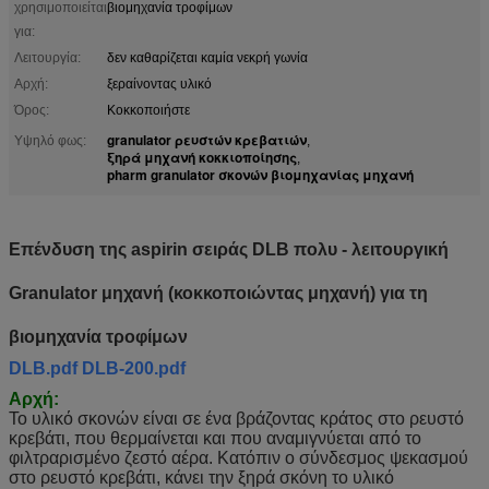
χρησιμοποιείται
βιομηχανία τροφίμων
για:
Λειτουργία:
δεν καθαρίζεται καμία νεκρή γωνία
Αρχή:
ξεραίνοντας υλικό
Όρος:
Κοκκοποιήστε
granulator ρευστών κρεβατιών
Υψηλό φως:
,
ξηρά μηχανή κοκκιοποίησης
,
pharm granulator σκονών βιομηχανίας μηχανή
Επένδυση της aspirin σειράς DLB πολυ - λειτουργική
Granulator μηχανή (κοκκοποιώντας μηχανή) για τη
βιομηχανία τροφίμων
DLB.pdf
DLB-200.pdf
Αρχή:
Το υλικό σκονών είναι σε ένα βράζοντας κράτος στο ρευστό
κρεβάτι, που θερμαίνεται και που αναμιγνύεται από το
φιλτραρισμένο ζεστό αέρα. Κατόπιν ο σύνδεσμος ψεκασμού
στο ρευστό κρεβάτι, κάνει την ξηρά σκόνη το υλικό