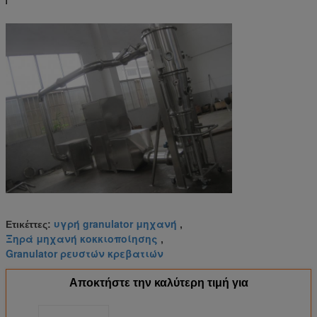
υγρή granulator μηχανή
Ετικέττες:
,
Ξηρά μηχανή κοκκιοποίησης
,
Granulator ρευστών κρεβατιών
Αποκτήστε την καλύτερη τιμή για