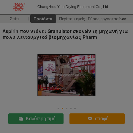
Changzhou Yibu Drying Equipment Co., Ltd
Σπίτι
Προϊόντα
Περίπου εμείς
Γύρος εργοστασίων
>>
Aspirin που ντύνει Granulator σκονών τη μηχανή για
πολυ λειτουργικό βιομηχανίας Pharm
Καλύτερη τιμή
επαφή