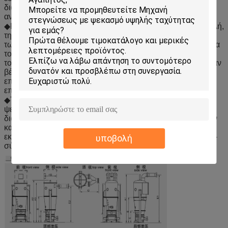
διάρκεια της εφαρμογής προκειμένου να αποφευχθεί η
ανεπιθύμητη συσσώρευση.
◆Κατά επένδυση χρησιμοποιώντας μια λύση ή μια αναστολή,
την υγρό χρησιμεύει να μεταφέρει τα στερεά στην επιφάνεια
των μορίων. Όταν ένα λειωμένο μέταλλο χρησιμοποιείται για
το επίστρωμα, αντίθετα, το υλικό επιστρώματος είναι εκατό
τοις εκατό επεκτάσιμο. Οι τεχνολογίες YIBU επιτρέπουν έναν
βέλτιστο χρόνο διατήρησης των μορίων στη ζώνη
επιστρώματος. Αυτό βεβαιώνει τις σημαντικές ιδιότητες
επιστρώματος.
◆Το επίστρωμα μπορεί να πραγματοποιηθεί ως τοπ
ψεκασμό, εφαπτόμενο ψεκασμό, κατώτατο ψεκασμό ή
διαδικασία στροφέων, που εξαρτώνται από την των οποίων
κατεύθυνση τα μόρια ψεκάζονται. Όλες αυτές οι μέθοδοι
εκτελούνται σε έναν ενιαίο, σύγχρονος που ρευστοποιείται -
υποβολή
σύστημα κρεβατιών. Προσαρμόστε για τις ανάγκες σας.