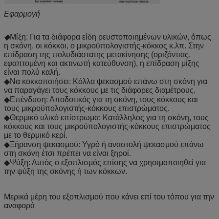
Εφαρμογή
◆
Μίξη: Για τα διάφορα είδη ρευστοποιημένων υλικών, όπως
η σκόνη, οι κόκκοι, ο μικροϋπολογιστής-κόκκος κ.λπ. Στην
επίδραση της πολυδιάστατης μετακίνησης (οριζόντιας,
εφαπτομένη και ακτινωτή κατεύθυνση), η επίδραση μίξης
είναι πολύ καλή.
◆Να κοκκοποιήσει: Κόλλα ψεκασμού επάνω στη σκόνη για
να παραγάγει τους κόκκους με τις διάφορες διαμέτρους.
◆Επένδυση: Αποδοτικός για τη σκόνη, τους κόκκους και
τους μικροϋπολογιστής-κόκκους επιστρώματος.
◆Θερμικό υλικό επίστρωμα: Κατάλληλος για τη σκόνη, τους
κόκκους και τους μικροϋπολογιστής-κόκκους επιστρώματος
με το θερμικό κερί.
◆Ξήρανση ψεκασμού: Υγρό ή αναστολή ψεκασμού επάνω
στη σκόνη έτσι πρέπει να είναι ξηροί.
◆Ψύξη: Αυτός ο εξοπλισμός επίσης να χρησιμοποιηθεί για
την ψύξη της σκόνης ή των κόκκων.
Μερικά μέρη του εξοπλισμού που κάνει επί του τόπου για την
αναφορά