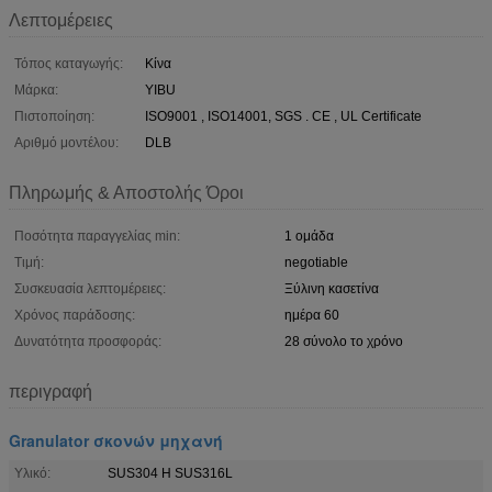
Λεπτομέρειες
Τόπος καταγωγής:
Κίνα
Μάρκα:
YIBU
Πιστοποίηση:
ISO9001 , ISO14001, SGS . CE , UL Certificate
Αριθμό μοντέλου:
DLB
Πληρωμής & Αποστολής Όροι
Ποσότητα παραγγελίας min:
1 ομάδα
Τιμή:
negotiable
Συσκευασία λεπτομέρειες:
Ξύλινη κασετίνα
Χρόνος παράδοσης:
ημέρα 60
Δυνατότητα προσφοράς:
28 σύνολο το χρόνο
περιγραφή
Granulator σκονών μηχανή
Υλικό:
SUS304 Η SUS316L