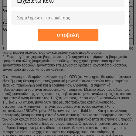
350
9030×2462×3180
8500
22
GZG 400
400
9580×2912×4005
9000
30
500
10980×2912×4005
10000
37
GZG 600
600
11190×3212×4321
12000
55
GZG750
750
10129×3662×4771
15000
90
υποβολή
815
10629×3662×4771
16500
90
945
11629×3662×4771
19000
90
1 . Η αποξηραντική μηχανή είναι κατάλληλη για τα χαλαρά υλικά, παραδείγματος
χάριν: μορφή σκονών, μορίων και φετών χωρίς μεγάλα μόρια.
2. Εφαρμογή στη χημική βιομηχανία, τη βιομηχανία τροφίμων, τη βιομηχανία
τροφών και άλλες βιομηχανίες, παραδείγματος χάριν: εργοστάσιο αμύλου,
εργοστάσιο τροφών, εργοστάσιο επεξεργασίας κρέατος, εργοστάσιο κρασιού,
εργοστάσιο μπύρας και ούτω καθεξής.
Ο στεγνωτήρας δεσμών σωλήνων σειράς GZG (στεγνωτήρας δεσμών σωλήνων)
είναι έμμεση θερμαμένη, αποξηραντική μηχανή τύπων επαφών που μπορεί να
είναι και παράλληλη ροή και η counter-flow ξήρανση. Τα σημαντικά
πλεονεκτήματά του είναι οικονομικά και πρακτικά. Μεταξύ όλων των ειδών των
αποξηραντικών μηχανών, είναι το χαμηλότερο στην κατανάλωση ισχύος του και
την κατανάλωση θερμότητας. Η εξάτμιση ενός κλ του νερού καταναλώνει μόνο
1,5 έως 2 κλ ατμού, μόνο 50% της ρευστοποιώντας κατανάλωσης του
στεγνωτήρα. Η ξήρανση της ένας ζυμωνομμένης τόνος σκόνης χλόης
καταναλώνει 15KW/H, μόνο 25% συγκρίνουν με fluid-bed. Και η κατανάλωση
ηλεκτρικής δύναμης και η κατανάλωση ατμού φθάνουν στο προηγμένο επίπεδο
των ίδιων καλών προϊόντων. Τα υλικά με την περιεκτικότητα σε απόγειο μπορούν
να είναι ξηρά, η ευελιξία ξήρανσης είναι ευρεία. Ο χρόνος ξήρανσης μπορεί να
ρυθμιστεί σύμφωνα με την ιδιοκτησία των υλικών και την απαίτηση υγρασίας.
Μπορεί να είναι συνεχής λειτουργία της υψηλής αυτοματοποίησης, ή