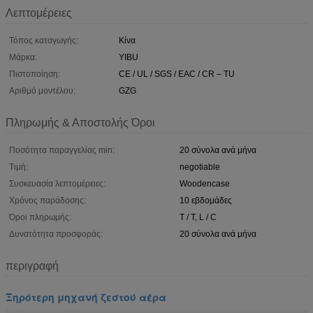
Λεπτομέρειες
Τόπος καταγωγής:
Κίνα
Μάρκα:
YIBU
Πιστοποίηση:
CE / UL / SGS / EAC / CR – TU
Αριθμό μοντέλου:
GZG
Πληρωμής & Αποστολής Όροι
Ποσότητα παραγγελίας min:
20 σύνολα ανά μήνα
Τιμή:
negotiable
Συσκευασία λεπτομέρειες:
Woodencase
Χρόνος παράδοσης:
10 εβδομάδες
Όροι πληρωμής:
T / T, L / C
Δυνατότητα προσφοράς:
20 σύνολα ανά μήνα
περιγραφή
Ξηρότερη μηχανή ζεστού αέρα