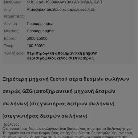
Μετάλλων:
SUS316/SUS304/ΧΑΛΥΒΑΣ ΑΝΘΡΑΚΑ, Κ.ΛΠ.
πηγή
Ατμός/ηλεκτρικά/φυσικά αέριο/diesel/κ.λπ.
θερμότητας:
Δύναμη:
Προσαρμοσμένη
Μέγεθος:
Προσαρμοσμένη
Βάρος:
5000-15000
Temp:
100-500℃
περιστροφική αποξηραντική μηχανή
Υψηλό φως:
,
Περιστροφικός κενός στεγνωτήρας
Ξηρότερη μηχανή ζεστού αέρα δεσμών σωλήνων
σειράς GZG (αποξηραντική μηχανή δεσμών
σωλήνων) (στεγνωτήρας δεσμών σωλήνων)
(στεγνωτήρας δεσμών σωλήνων)
Πρόλογος
Ο στεγνωτήρας δεσμών σωλήνων είναι βασισμένος στον τρόπο διεξαγωγής για.
Το προϊόν για να είναι θερμαμένος και ξηρός μόνο ατμός επαφών θέρμανε τους
σωλήνες, και όχι άμεσα τον ατμό. Οι δέσμες σωλήνων χρησιμοποιούνται στη