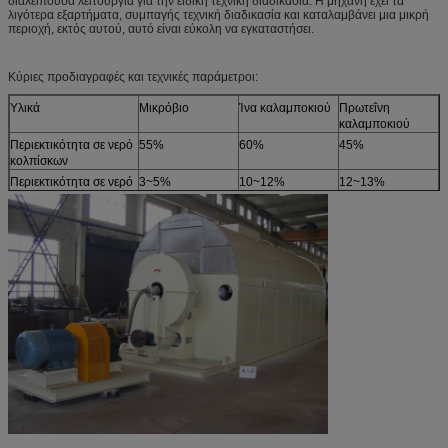
διαλείπουσα λειτουργία για την ειδική τεχνική διαδικασία. Η μηχανή έχει τα
λιγότερα εξαρτήματα, συμπαγής τεχνική διαδικασία και καταλαμβάνει μια μικρή
περιοχή, εκτός αυτού, αυτό είναι εύκολη να εγκαταστήσει.
Κύριες προδιαγραφές και τεχνικές παράμετροι:
Υλικά
Μικρόβιο
Ίνα καλαμποκιού
Πρωτεΐνη
καλαμποκιού
Περιεκτικότητα σε νερό
55%
60%
45%
κολπίσκων
Περιεκτικότητα σε νερό
3~5%
10~12%
12~13%
εξόδου
Ένταση ξήρανσης
2.5~3
4.8
4.7
(ύδωρ τετρ.μέτρο κλ
εξάτμισης)