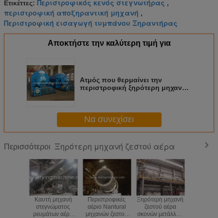
Περιστροφικός κενός στεγνωτήρας
Ετικέττες:
,
περιστροφική αποξηραντική μηχανή
,
Περιστροφική εισαγωγή τυμπάνου Ξηραντήρας
Αποκτήστε την καλύτερη τιμή για
Ατμός που θερμαίνει την
περιστροφική ξηρότερη μηχανή,
ξηρότερη μηχανή δεσμών
σωλήνων
Να συνεχίσει
Ξηρότερη μηχανή ζεστού αέρα
Περισσότεροι
Καυτή μηχανή
Περιστροφικές
Ξηρότερη μηχανή
Ξηρότερο
στεγνώματος
αέριο Nantural
ζεστού αέρα
καισίου/
ρευμάτων αέρα
μηχανών ζεστού
σκονών μετάλλων
μηχανών 