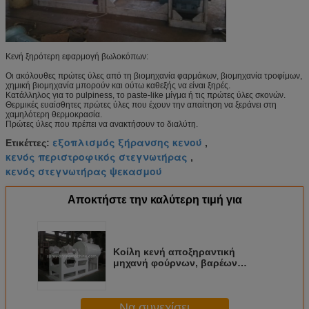
Κενή ξηρότερη εφαρμογή βωλοκόπων:
Οι ακόλουθες πρώτες ύλες από τη βιομηχανία φαρμάκων, βιομηχανία τροφίμων,
χημική βιομηχανία μπορούν και ούτω καθεξής να είναι ξηρές.
Κατάλληλος για το pulpiness, το paste-like μίγμα ή τις πρώτες ύλες σκονών.
Θερμικές ευαίσθητες πρώτες ύλες που έχουν την απαίτηση να ξεράνει στη
χαμηλότερη θερμοκρασία.
Πρώτες ύλες που πρέπει να ανακτήσουν το διαλύτη.
εξοπλισμός ξήρανσης κενού
Ετικέττες:
,
κενός περιστροφικός στεγνωτήρας
,
κενός στεγνωτήρας ψεκασμού
Αποκτήστε την καλύτερη τιμή για
Κοίλη κενή αποξηραντική
μηχανή φούρνων, βαρέων
καθηκόντων πάγωμα - ξηρά
μηχανή τροφίμων
Να συνεχίσει