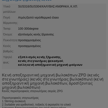
Υλικό
SUS316/SUS304/ΧΑΛΥΒΑΣ ΑΝΘΡΑΚΑ, Κ.ΛΠ.
μετάλλων:
Πηγή
Ατμός/ζεστό νερό/θερμικό έλαιο
θέρμανσης:
Temp:
100-300degree
Όνομα:
εξοπλισμός κενής ξήρανσης
Πυκνότητα:
προσαρμοσμένος
Κενός
προσαρμοσμένος
βαθμός:
εξοπλισμός κενής ξήρανσης
Υψηλό
,
κενός στεγνωτήρας ψεκασμού
,
φως:
κοίλη κενή αποξηραντική μηχανή φούρνων
Κενή αποξηραντική μηχανή βωλοκόπων ZPD (κενός
στεγνωτήρας) (κενός στεγνωτήρας βωλοκόπων) (κενή
αποξηραντική μηχανή βωλοκόπων, δροσίζοντας
μηχανή βωλοκόπων)
Κενός περιστροφικός στεγνωτήρας σειράς ZPG
Περιστροφικός στεγνωτήρας
1.Stirring συσκευή
2.Suitable για ερεθιστικό, τοξικός ή εκραγείτε το υλικό
3.Harrow δακτυλογραφήστε τον κενό στεγνωτήρα