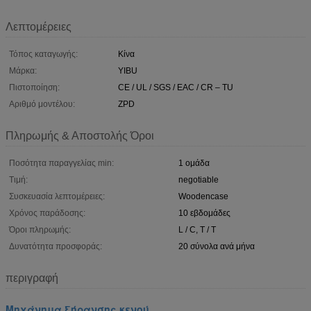
Λεπτομέρειες
Τόπος καταγωγής:
Κίνα
Μάρκα:
YIBU
Πιστοποίηση:
CE / UL / SGS / EAC / CR – TU
Αριθμό μοντέλου:
ZPD
Πληρωμής & Αποστολής Όροι
Ποσότητα παραγγελίας min:
1 ομάδα
Τιμή:
negotiable
Συσκευασία λεπτομέρειες:
Woodencase
Χρόνος παράδοσης:
10 εβδομάδες
Όροι πληρωμής:
L / C, T / T
Δυνατότητα προσφοράς:
20 σύνολα ανά μήνα
περιγραφή
Μηχάνημα ξήρανσης κενού