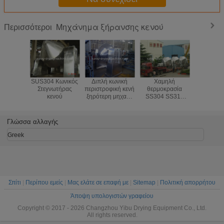
Μηχάνημα ξήρανσης κενού
Περισσότεροι
SUS304 Κωνικός
Διπλή κωνική
Χαμηλή
Θερμική θ
Στεγνωτήρας
περιστροφική κενή
θερμοκρασία
πετρελ
κενού
ξηρότερη μηχανή
SS304 SS316
εξοπλισμο
κώνων για το
μηχανών κενής
ξήραν
νάτριο Dithionite
ξήρανσης
μικροκυ
χημικής
μυρμηκικού
φωσφορ
Γλώσσα αλλαγής
βιομηχανίας
άλατος ασβεστίου
άλατος σ
λίθι
Greek
Σπίτι
|
Περίπου εμείς
|
Μας ελάτε σε επαφή με
|
Sitemap
|
Πολιτική απορρήτου
Άποψη υπολογιστών γραφείου
Copyright © 2017 - 2026 Changzhou Yibu Drying Equipment Co., Ltd.
All rights reserved.