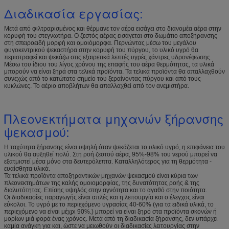
Διαδικασία εργασίας:
Μετά από φιλτραρισμένος και θέρμανε τον αέρα εισάγει στο διανομέα αέρα στην
κορυφή του στεγνωτήρα. Ο ζεστός αέρας εισάγεται στο δωμάτιο αποξήρανσης
στη σπειροειδή μορφή και ομοιόμορφα. Περνώντας μέσω του μεγάλου
φυγοκεντρικού ψεκαστήρα στην κορυφή του πύργου, το υλικό υγρό θα
περιστραφεί και ψεκάζω στις εξαιρετικά λεπτές υγρές χάντρες υδρονέφωσης.
Μέσω του ίδιου του λίγος χρόνου της επαφής του αέρα θερμότητας, τα υλικά
μπορούν να είναι ξηρά στα τελικά προϊόντα. Τα τελικά προϊόντα θα απαλλαχθούν
συνεχώς από το κατώτατο σημείο του ξεραίνοντας πύργου και από τους
κυκλώνες. Το αέριο αποβλήτων θα απαλλαχθεί από τον ανεμιστήρα.
Πλεονεκτήματα μηχανών ξήρανσης
ψεκασμού:
Η ταχύτητα ξήρανσης είναι υψηλή όταν ψεκάζεται το υλικό υγρό, η επιφάνεια του
υλικού θα αυξηθεί πολύ. Στη ροή ζεστού αέρα, 95%-98% του νερού μπορεί να
εξατμιστεί μέσα μόνο στα δευτερόλεπτα. Καταλληλότερος για τη θερμότητα -
ευαίσθητα υλικά.
Τα τελικά προϊόντα αποξηραντικών μηχανών ψεκασμού είναι κύρια των
πλεονεκτημάτων της καλής ομοιομορφίας, της δυνατότητας ροής & της
διαλυτότητας. Επίσης υψηλός στην αγνότητα και το αγαθό στην ποιότητα.
Οι διαδικασίες παραγωγής είναι απλές και η λειτουργία και ο έλεγχος είναι
εύκολοι. Το υγρό με το περιεχόμενο υγρασίας 40-60% (για τα ειδικά υλικά, το
περιεχόμενο να είναι μέχρι 90%.) μπορεί να είναι ξηρό στα προϊόντα σκονών ή
μορίων μιά φορά ένας χρόνος. Μετά από τη διαδικασία ξήρανσης, δεν υπάρχει
καμία ανάγκη για και, ώστε να μειωθούν οι διαδικασίες λειτουργίας στην