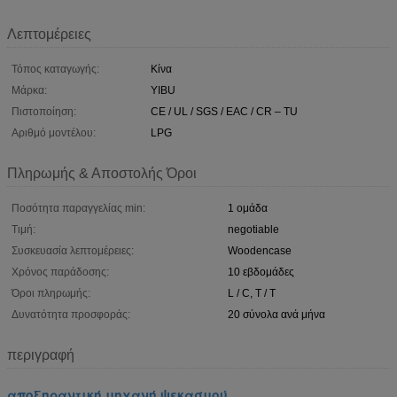
Λεπτομέρειες
Τόπος καταγωγής:
Κίνα
Μάρκα:
YIBU
Πιστοποίηση:
CE / UL / SGS / EAC / CR – TU
Αριθμό μοντέλου:
LPG
Πληρωμής & Αποστολής Όροι
Ποσότητα παραγγελίας min:
1 ομάδα
Τιμή:
negotiable
Συσκευασία λεπτομέρειες:
Woodencase
Χρόνος παράδοσης:
10 εβδομάδες
Όροι πληρωμής:
L / C, T / T
Δυνατότητα προσφοράς:
20 σύνολα ανά μήνα
περιγραφή
αποξηραντική μηχανή ψεκασμού