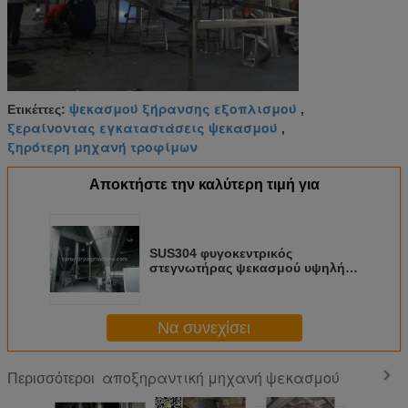
ψεκασμού ξήρανσης εξοπλισμού
Ετικέττες:
,
ξεραίνοντας εγκαταστάσεις ψεκασμού
,
ξηρότερη μηχανή τροφίμων
Αποκτήστε την καλύτερη τιμή για
SUS304 φυγοκεντρικός
στεγνωτήρας ψεκασμού υψηλής
ταχύτητας για το γάλα σε σκόνη,
για τη σκόνη μωρών
Να συνεχίσει
αποξηραντική μηχανή ψεκασμού
Περισσότεροι