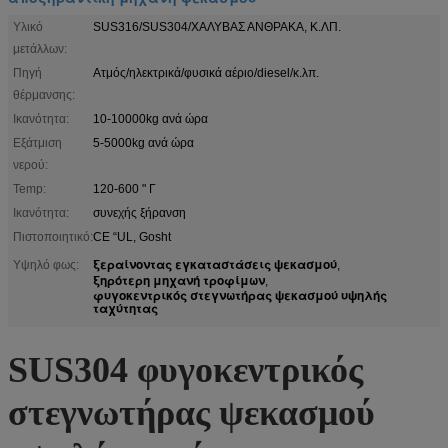
Υλικό
SUS316/SUS304/ΧΑΛΥΒΑΣ ΑΝΘΡΑΚΑ, Κ.ΛΠ.
μετάλλων:
Πηγή
Ατμός/ηλεκτρικά/φυσικά αέριο/diesel/κ.λπ.
θέρμανσης:
Ικανότητα:
10-10000kg ανά ώρα
Εξάτμιση
5-5000kg ανά ώρα
νερού:
Temp:
120-600 " Γ
Ικανότητα:
συνεχής ξήρανση
Πιστοποιητικό:
CE “UL, Gosht
ξεραίνοντας εγκαταστάσεις ψεκασμού
Υψηλό φως:
,
ξηρότερη μηχανή τροφίμων
,
φυγοκεντρικός στεγνωτήρας ψεκασμού υψηλής
ταχύτητας
SUS304 φυγοκεντρικός
στεγνωτήρας ψεκασμού