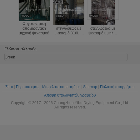
Φυγοκεντρική
Μηχανή
Μηχανή
Ξήρα
αποξηραντική
στεγνώσεως με
στεγνώσεως με
ψεκασμού
μηχανή ψεκασμού
ψεκασμό 316L ή
ψεκασμό υψηλής
Cloose
άνθρακα από
ταχύτητας
ηλεκτρική 
χάλυβα
βιομηχα
φαρμάκ
Γλώσσα αλλαγής
θερμότητ
Greek
Σπίτι
|
Περίπου εμείς
|
Μας ελάτε σε επαφή με
|
Sitemap
|
Πολιτική απορρήτου
Άποψη υπολογιστών γραφείου
Copyright © 2017 - 2026 Changzhou Yibu Drying Equipment Co., Ltd.
All rights reserved.