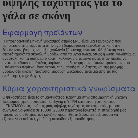
υψηλής ταχύτητας για το
γάλα σε σκόνη
Εφαρμογή προϊόντων
Η αποξηραντική μηχανή ψεκασμού σειράς LPG είναι μια τεχνολογία που
χρησιμοποιείται ευρύτατα στην υγρή διαμόρφωση τεχνολογίας και στην
ξεραίνοντας βιομηχανία. Η τεχνολογία ξήρανσης είναι καταλληλότερη για τα
στερεά προϊόντα σκονών ή μορίων από τα υγρά υλικά, όπως η λύση, γαλάκτωμα,
αναστολή και τα pumpable κράτη κολλών, για το λόγο αυτό, όταν πρέπει να
ανταποκριθούν το μέγεθος μορίων και η διανομή των τελικών προϊόντων, του
υπόλοιπου περιεχομένου νερού, της μαζικής πυκνότητας και της μορφής
μορίων στα ακριβή πρότυπα, ξήρανση ψεκασμού είναι μια από τις πιό
επιθυμητές τεχνολογίες.
Κύρια χαρακτηριστικά γνωρίσματα
Ο ψεκαστήρας είναι το σημαντικότερο εξάρτημα στην αποξηραντική μηχανή
ψεκασμού, χρησιμοποιείται fordrying η ΥΓΡΗ κατάσταση στο κράτος
ΨΕΚΑΣΜΟΥ στις κινήσεις μιας υψηλής ταχύτητας περιστροφής, μπορεί
συνήθως να φθάσει σε 18000~25000 περιστροφές/λεπτό, η επιχείρησή μας
πρέπει να υιοθετήσει τον κινεζικό προμηθευτή Specilalzied, μπορεί να
εξασφαλίσει πελάτες για 2 έτη περιόδου εξουσιοδότησης.